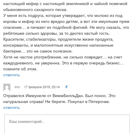
настоящий кефир с настоящей земляникой и чайной ложечкой
обыкновенного сахарного песка.
У меня есть подруга, которая утверждает, что молоко из под
коровы и кефир из него вредно детям, а вот эти имуняшки прям
спасение… и пичкает их подобной фигней. Не могу сказать, что
ребятишки сильно здоровы, за то диотез частый гость.
Красители, стабилизаторы, продлители жизни продукта,
консерванты, и малопонятные искуственно напиханные
бактерии… это не самое полезное.
Хотя не частое употребление, не сильно повредит… на счет
каждодневного, не уверенна. Это в первую очередь бизнес…
помните об этом.
ответить
вв
#
17 февраля 2019, 23:14
Отравился Иммунеле от ВиммБилльДан. Был понос. Это
натуральная отрава! Не берите. Покупал в Пятерочке.
ответить