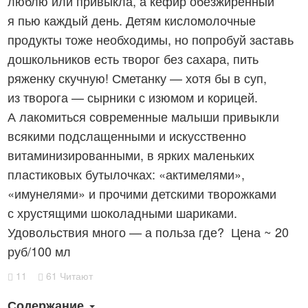
люблю или привыкла, а кефир обезжиренный
я пью каждый день. Детям кисломолочные
продукты тоже необходимы, но попробуй заставь
дошкольников есть творог без сахара, пить
ряженку скучную! Сметанку — хотя бы в суп,
из творога — сырники с изюмом и корицей.
А лакомиться современные малыши привыкли
всякими подслащенными и искусственно
витаминизированными, в ярких маленьких
пластиковых бутылочках: «актимелями»,
«имунелями» и прочими детскими творожками
с хрустящими шоколадными шариками.
Удовольствия много — а польза где? Цена ~ 20
руб/100 мл
11
61 Читают
Содержание