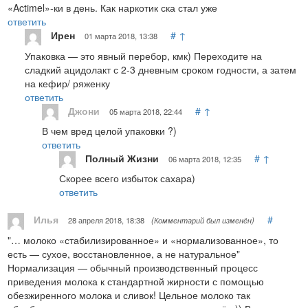
«Actimel»-ки в день. Как наркотик ска стал уже
ответить
Ирен
#
↑
01 марта 2018, 13:38
Упаковка — это явный перебор, кмк) Переходите на
сладкий ацидолакт с 2-3 дневным сроком годности, а затем
на кефир/ ряженку
ответить
Джони
#
↑
05 марта 2018, 22:44
В чем вред целой упаковки ?)
ответить
Полный Жизни
#
↑
06 марта 2018, 12:35
Скорее всего избыток сахара)
ответить
Илья
#
28 апреля 2018, 18:38
(Комментарий был изменён)
"… молоко «стабилизированное» и «нормализованное», то
есть — сухое, восстановленное, а не натуральное"
Нормализация — обычный производственный процесс
приведения молока к стандартной жирности с помощью
обезжиренного молока и сливок! Цельное молоко так