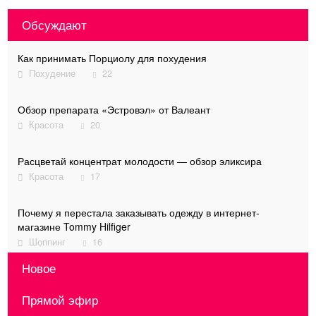
Обсуждают
Как принимать Порциолу для похудения
Похудение
22
Обзор препарата «Эстровэл» от Валеант
Красота
20
Расцветай концентрат молодости — обзор эликсира
Красота
17
Почему я перестала заказывать одежду в интернет-
магазине Tommy Hilfiger
Шоппинг
16
Новое
Как подобрать себе крем по возрасту — отзыв о косметике
Либридерм
Прямой эфир
Чем полезны смузи для организма
Красота
9