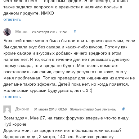
чего-либо в него — страшным вредом. Я не эксперт, я точно
также задался вопросом о вредности и наличию пользы в
данном продукте. ИМХО
ответить
Маша
#
28 октября 2017, 11:41
Большой плюс можно было бы поставить производителям, если
бы сделали вкус без сахара и каких-либо вкусов. Потому как
кроме сахара и вкусовых добавок ничего вредного в этом
напитке нет. И то, если в течение дня не превышать дневную
норму сахара, то и вреда не будет. Мне очень помогает
восстановить кишечник, сразу вижу результат на коже, она у
меня проблемная. Тот же препарат для кишечника из аптеки не
дает мне такого эффекта. Детей пока нет, но когда появятся,
маленькими курсами буду давать, лет с 3 :)
ответить
Джони
#
01 марта 2018, 08:56
(Комментарий был изменён)
Всем здрям. Мне 27, на таких форумах впервые что-то пишу.
Нуб короче.
Дорогие мои, так вреден или нет в больших количествах?
Здроровая дядя, 2 метра, 140 вес. Выпиваю упаковку