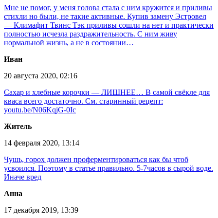
Мне не помог, у меня голова стала с ним кружится и приливы
стихли но были, не такие активные. Купив замену Эстровел
— Климафит Твинс Тэк приливы сошли на нет и практически
полностью исчезла раздражительность. С ним живу
нормальной жизнь, а не в состоянии…
Иван
20 августа 2020, 02:16
Сахар и хлебные корочки — ЛИШНЕЕ… В самой свёкле для
кваса всего достаточно. См. старинный рецепт:
youtu.be/N06KqjG-0Ic
Житель
14 февраля 2020, 13:14
Чушь, горох должен проферментироваться как бы чтоб
усвоился. Поэтому в статье правильно. 5-7часов в сырой воде.
Иначе вред
Анна
17 декабря 2019, 13:39