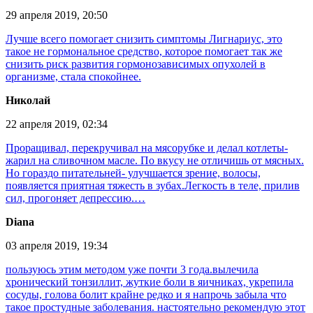
29 апреля 2019, 20:50
Лучше всего помогает снизить симптомы Лигнариус, это
такое не гормональное средство, которое помогает так же
снизить риск развития гормонозависимых опухолей в
организме, стала спокойнее.
Николай
22 апреля 2019, 02:34
Проращивал, перекручивал на мясорубке и делал котлеты-
жарил на сливочном масле. По вкусу не отличишь от мясных.
Но гораздо питательней- улучшается зрение, волосы,
появляется приятная тяжесть в зубах.Легкость в теле, прилив
сил, прогоняет депрессию.…
Diana
03 апреля 2019, 19:34
пользуюсь этим методом уже почти 3 года.вылечила
хронический тонзиллит, жуткие боли в яичниках, укрепила
сосуды, голова болит крайне редко и я напрочь забыла что
такое простудные заболевания. настоятельно рекомендую этот