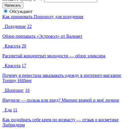
Обсуждают
Как принимать Порциолу для похудения
Похудение
22
Обзор препарата «Эстровэл» от Валеант
Красота
20
Расцветай концентрат молодости — обзор эликсира
Красота
17
Почему я перестала заказывать одежду в интернет-магазине
Tommy Hilfiger
Шоппинг
16
Имунеле — польза или вред? Мнение врачей и моё личное
Еда
11
Как подобрать себе крем по возрасту — отзыв о косметике
Либридерм