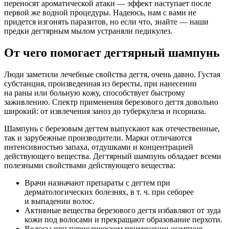
переносят ароматической атаки — эффект наступает после
первой же водной процедуры. Надеюсь, нам с вами не
придется изгонять паразитов, но если что, знайте — наши
предки дегтярным мылом устраняли педикулез.
От чего помогает дегтярный шампунь
Люди заметили лечебные свойства дегтя, очень давно. Густая
субстанция, произведенная из бересты, при нанесении
на раны или больную кожу, способствует быстрому
заживлению. Спектр применения березового дегтя довольно
широкий: от извлечения заноз до туберкулеза и псориаза.
Шампунь с березовым дегтем выпускают как отечественные,
так и зарубежные производители. Марки отличаются
интенсивностью запаха, отдушками и концентрацией
действующего вещества. Дегтярный шампунь обладает всеми
полезными свойствами действующего вещества:
Врачи назначают препараты с дегтем при
дерматологических болезнях, в т. ч. при себорее
и выпадении волос.
Активные вещества березового дегтя избавляют от зуда
кожи под волосами и прекращают образование перхоти.
Волосы при периодическом применении шампуня