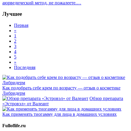
аюрведический метод, не пожалеете.…
Лучшее
Первая
«
1
2
3
4
5
»
Последняя
Как подобрать себе крем по возрасту — отзыв о косметике
Либридерм
Обзор препарата
«Эстровэл» от Валеант
Как применять тиогамму для лица в домашних условиях
Fulloflife.ru