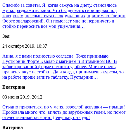
Спасибо за советы. Я, когда сажусь на диету, становлюсь
жутко раздражительной. Что бы держать свои нервы под
контролем, не срываться на окружающих, принимаю Глицин
Форте эваларовский. Он помогает мне не нервничать и
стойко переносить все мои ущемления…
Зоя
24 октября 2019, 10:37
Анна, я с вами полностью согласна. Тоже принимаю
Пустырник Форте Эвалар с магнием и Витамином В6. В
таблетированной форме намного удобнее. Мне не очень
нравится вкус настойки. Да и когда, принимаешь курсом, то
на работе проще запить таблетку. Пустырник…
Екатерина
03 июня 2019, 20:12
Стыдно признаться, но у меня, взрослой девушки — прыщи!
Пробовала много что, вплоть до зарубежных гелей, но помог
отечественный регецин. Девушки, он чудо!
Катерина