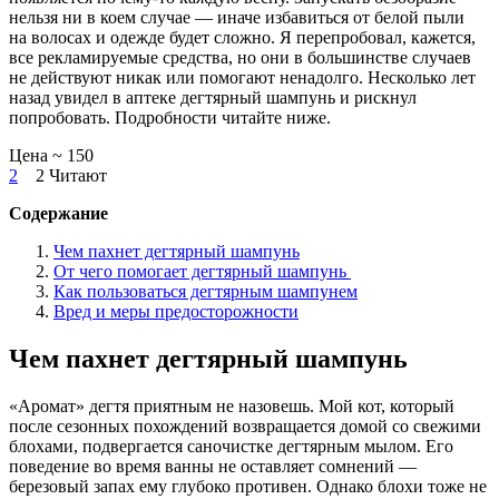
нельзя ни в коем случае — иначе избавиться от белой пыли
на волосах и одежде будет сложно. Я перепробовал, кажется,
все рекламируемые средства, но они в большинстве случаев
не действуют никак или помогают ненадолго. Несколько лет
назад увидел в аптеке дегтярный шампунь и рискнул
попробовать. Подробности читайте ниже.
Цена ~ 150
2
2 Читают
Содержание
Чем пахнет дегтярный шампунь
От чего помогает дегтярный шампунь
Как пользоваться дегтярным шампунем
Вред и меры предосторожности
Чем пахнет дегтярный шампунь
«Аромат» дегтя приятным не назовешь. Мой кот, который
после сезонных похождений возвращается домой со свежими
блохами, подвергается саночистке дегтярным мылом. Его
поведение во время ванны не оставляет сомнений —
березовый запах ему глубоко противен. Однако блохи тоже не