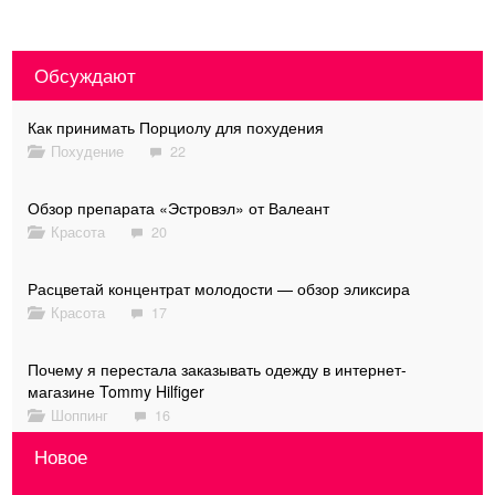
Обсуждают
Как принимать Порциолу для похудения
Похудение
22
Обзор препарата «Эстровэл» от Валеант
Красота
20
Расцветай концентрат молодости — обзор эликсира
Красота
17
Почему я перестала заказывать одежду в интернет-
магазине Tommy Hilfiger
Шоппинг
16
Новое
Имунеле — польза или вред? Мнение врачей и моё личное