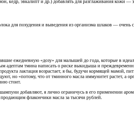
н, кедр, эвкалипт и др.) добавлять для разглаживания кожи — з
молока для похудения и выведения из организма шлаков — очень 
авшие ежедневную «дозу» для малышей до года, которые в идеа
ым адептам тмина написать о риске выкидыша и преждевременн
-продукта лактация возрастает, я бы, будучи кормящей мамой, пить
уют, но «потому, что от тминного масла иммунитет растет, а о
нию стоит.
в шампуни добавляют, я лично ограничусь в его применении аро
, продающим флакончики масла за тысячи рублей.