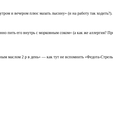
тром и вечером плюс мазать лысину» (и на работу так ходить?).
енно пить его внутрь с морковным соком» (а как же аллергия? П
нным маслом 2 р в день» — как тут не вспомнить «Федота-Стрел