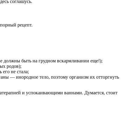
десь соглашусь.
спорный рецепт.
ле должны быть на грудном вскармливании еще!);
ых родов);
 его не стала;
рганы — инородное тело, поэтому организм их отторгнуть
матерапией и успокаивающими ваннами. Думается, стоит