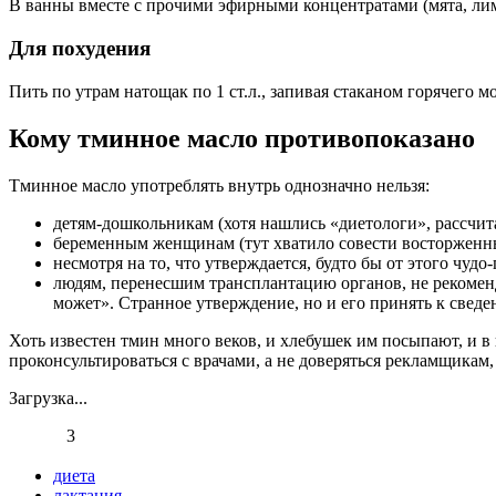
В ванны вместе с прочими эфирными концентратами (мята, лимо
Для похудения
Пить по утрам натощак по 1 ст.л., запивая стаканом горячего 
Кому тминное масло противопоказано
Тминное масло употреблять внутрь однозначно нельзя:
детям-дошкольникам (хотя нашлись «диетологи», рассчит
беременным женщинам (тут хватило совести восторженн
несмотря на то, что утверждается, будто бы от этого чудо
людям, перенесшим трансплантацию органов, не рекоменд
может». Странное утверждение, но и его принять к сведе
Хоть известен тмин много веков, и хлебушек им посыпают, и 
проконсультироваться с врачами, а не доверяться рекламщикам
Загрузка...
3
диета
лактация