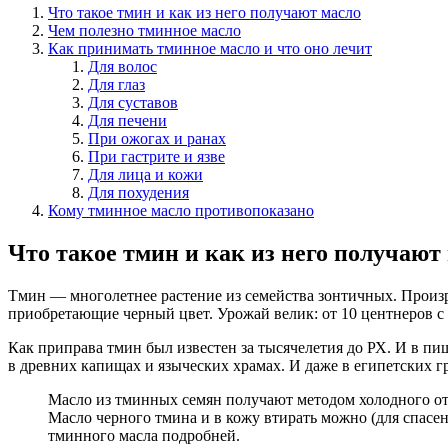
Что такое тмин и как из него получают масло
Чем полезно тминное масло
Как принимать тминное масло и что оно лечит
Для волос
Для глаз
Для суставов
Для печени
При ожогах и ранах
При гастрите и язве
Для лица и кожи
Для похудения
Кому тминное масло противопоказано
Что такое тмин и как из него получают
Тмин — многолетнее растение из семейства зонтичных. Произра
приобретающие черный цвет. Урожай велик: от 10 центнеров с 
Как приправа тмин был известен за тысячелетия до РХ. И в пищ
в древних капищах и языческих храмах. И даже в египетских
Масло из тминных семян получают методом холодного отж
Масло черного тмина и в кожу втирать можно (для спасен
тминного масла подробней.