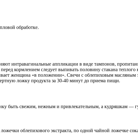
пловой обработке.
еняют интравагинальные аппликации в виде тампонов, пропита
 перед кормлением следует выпивать половину стакана теплого 
ывает женщина «в положении». Свечи с облепиховым масляным э
ртную ложку продукта за 30-40 минут до приема пищи.
ику быть свежим, нежным и привлекательным, а кудряшкам — г
ожечки облепихового экстракта, по одной чайной ложечке сока 