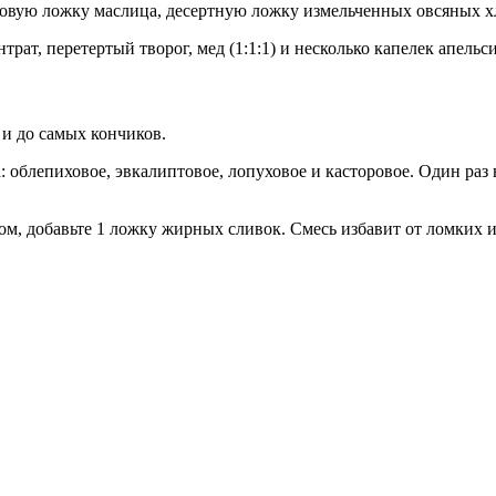
вую ложку маслица, десертную ложку измельченных овсяных хло
ат, перетертый творог, мед (1:1:1) и несколько капелек апельс
и до самых кончиков.
 облепиховое, эвкалиптовое, лопуховое и касторовое. Один раз 
ком, добавьте 1 ложку жирных сливок. Смесь избавит от ломких 