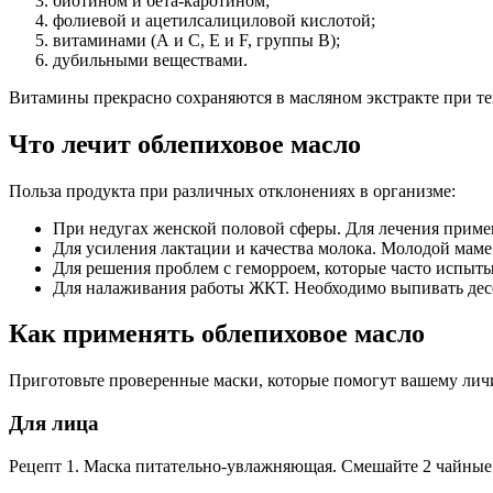
биотином и бета-каротином;
фолиевой и ацетилсалициловой кислотой;
витаминами (А и C, Е и F, группы B);
дубильными веществами.
Витамины прекрасно сохраняются в масляном экстракте при те
Что лечит облепиховое масло
Польза продукта при различных отклонениях в организме:
При недугах женской половой сферы. Для лечения прим
Для усиления лактации и качества молока. Молодой маме
Для решения проблем с геморроем, которые часто испыт
Для налаживания работы ЖКТ. Необходимо выпивать десе
Как применять облепиховое масло
Приготовьте проверенные маски, которые помогут вашему лич
Для лица
Рецепт 1. Маска питательно-увлажняющая. Смешайте 2 чайные л