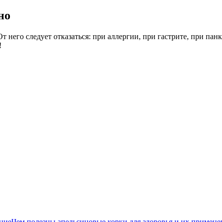
но
 него следует отказаться: при аллергии, при гастрите, при панк
!
Чем полезны апельсиновые корки для здоровья и их примене