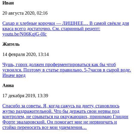
Иван
20 августа 2020, 02:16
Сахар и хлебные корочки — ЛИШНЕЕ… В самой свёкле для
кваса всего достаточно. См. старинный рецепт:
youtu.be/N06KqjG-0Ic
Житель
14 февраля 2020, 13:14
Чушь, горох должен проферментироваться как бы чтоб
усвоился. Поэтому в статье правильно. 5-7часов в сырой воде.
Иначе вред
Анна
17 декабря 2019, 13:39
Спасибо за советы. Я, когда сажусь на диету, становлюсь
жутко раздражительной. Что бы держать свои нервы под
контролем, не срываться на окружающих, принимаю Глицин
Форте эваларовский. Он помогает мне не нервничать и
стойко переносить все мои ущемления…