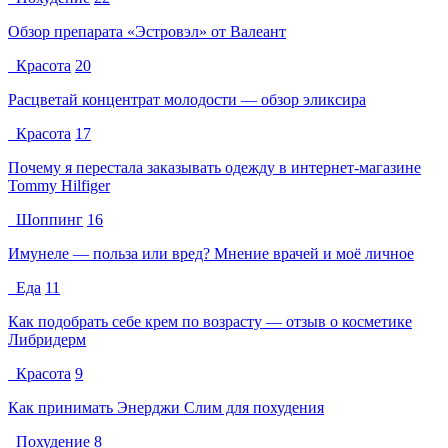
Обзор препарата «Эстровэл» от Валеант
Красота
20
Расцветай концентрат молодости — обзор эликсира
Красота
17
Почему я перестала заказывать одежду в интернет-магазине
Tommy Hilfiger
Шоппинг
16
Имунеле — польза или вред? Мнение врачей и моё личное
Еда
11
Как подобрать себе крем по возрасту — отзыв о косметике
Либридерм
Красота
9
Как принимать Энерджи Слим для похудения
Похудение
8