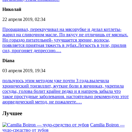
Николай
22 апреля 2019, 02:34
Проращивал, перекручивал на мясорубке и делал котлеты-
жарил на сливочном масле. По вкусу не отличишь от мясных.
Но гораздо питательней- улучшается зрение, волосы,
появляется приятная тяжесть в зубах.Легкость в теле, прилив
сил, прогоняет депрессию.…
Diana
03 апреля 2019, 19:34
пользуюсь этим методом уже почти 3 года.вылечила
хронический тонзиллит, жуткие боли в яичниках, укрепила
сосуды, голова болит крайне редко и я напрочь забыла что
такое простудные заболевания. настоятельно рекомендую этот
аюрведический метод, не пожалеете.…
Лучшее
Camilia Boiron —
чудо-средство от зубов