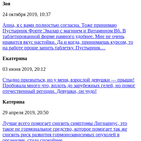
Зоя
24 октября 2019, 10:37
Анна, я с вами полностью согласна. Тоже принимаю
Пустырник Форте Эвалар с магнием и Витамином В6. В
таблетированной форме намного удобнее. Мне не очень
нравится вкус настойки. Да и когда, принимаешь курсом, то
на работе проще запить таблетку. Пустырник…
Екатерина
03 июня 2019, 20:12
Стыдно признаться, но у меня, взрослой девушки — прыщи!
Пробовала много что, вплоть до зарубежных гелей, но помог
отечественный регецин. Девушки, он чудо!
Катерина
29 апреля 2019, 20:50
Лучше всего помогает снизить симптомы Лигнариус, это
такое не гормональное средство, которое помогает так же
снизить риск развития гормонозависимых опухолей в
организме, стала спокойнее.