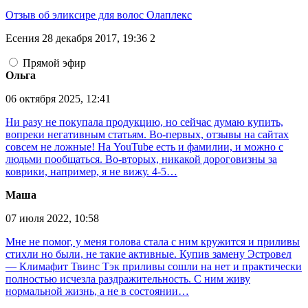
Отзыв об эликсире для волос Олаплекс
Есения
28 декабря 2017, 19:36
2
Прямой эфир
Ольга
06 октября 2025, 12:41
Ни разу не покупала продукцию, но сейчас думаю купить,
вопреки негативным статьям. Во-первых, отзывы на сайтах
совсем не ложные! На YouTube есть и фамилии, и можно с
людьми пообщаться. Во-вторых, никакой дороговизны за
коврики, например, я не вижу. 4-5…
Маша
07 июля 2022, 10:58
Мне не помог, у меня голова стала с ним кружится и приливы
стихли но были, не такие активные. Купив замену Эстровел
— Климафит Твинс Тэк приливы сошли на нет и практически
полностью исчезла раздражительность. С ним живу
нормальной жизнь, а не в состоянии…